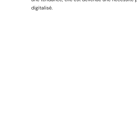
digitalisé.
D'autres articles sur le 
ENTREPRISE
Améliorer efficacement votre e-
reputation avec les réseaux sociau
11 mars 2026