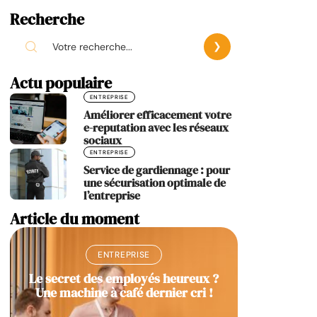
Recherche
Actu populaire
ENTREPRISE
Améliorer efficacement votre
e-reputation avec les réseaux
sociaux
ENTREPRISE
Service de gardiennage : pour
une sécurisation optimale de
l’entreprise
Article du moment
ENTREPRISE
Le secret des employés heureux ?
Une machine à café dernier cri !