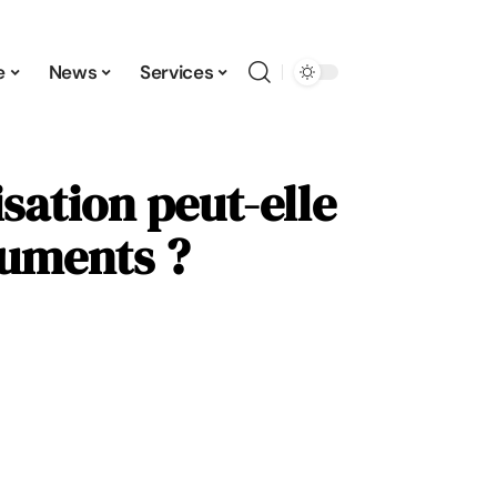
e
News
Services
ation peut-elle
cuments ?