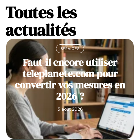
Toutes les
actualités
SERVICES
Faut-il encore utiliser
teleplanete.com pour
convertir vos mesures en
2026 ?
5 août 2026