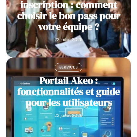
inscription : comment
choisir le bon pass pour
votre équipe ?
22 juillet 2026
SERVICES
Portail Akeo :
fonctionnalités et guide
pour les utilisateurs
22 juillet 2026