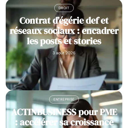
DROIT
Contrat d’égérie def et
réseaux sociaux : encadrer
les posts et stories
3 août 2026
ENTREPRISE
ACTINBUSINESS pour PME
: accélérer sa croissance