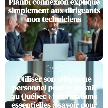
Planbi connexion expliqué
simplement aux dirigeants
non techniciens
25 juillet 2026
DROIT
Utiliser son téléphone
personnel pour le travail
au Québec : informations
essentielles à savoir pour