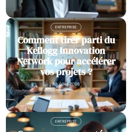
ENTREPRISE
Comment tirer parti du
Kellogg Innovation
Network pour accélérer
vos projets ?
30 juillet 2026
ENTREPRISE