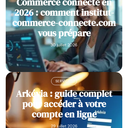
Commerce connecté en
2026 : comment institut-
commerce-connecte.com
vous prépare
30 juillet 2026
SERVICES
Arkévia : guide complet
pour accéder à votre
compte en ligne
29 juillet 2026