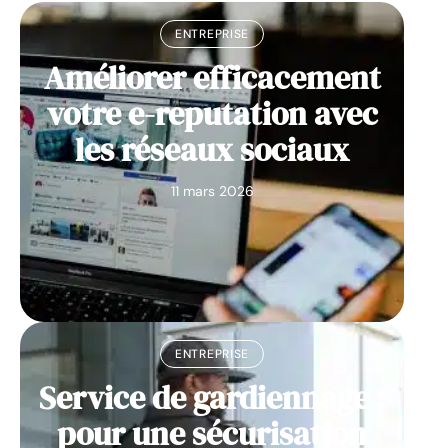
ENTREPRISE
Améliorer efficacement
votre e-reputation avec
les réseaux sociaux
11 mars 2026
ENTREPRISE
Service de gardiennage :
pour une sécurisation