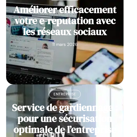
Améliorer efficacement
votre e-reputation avec
les réseaux sociaux
11 mars 2026
ENTREPRISE
Service de gardiennage :
pour une sécurisation
optimale de l’entreprise