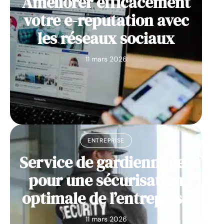
Améliorer efficacement
votre e-reputation avec
les réseaux sociaux
11 mars 2026
ENTREPRISE
Service de gardiennage :
pour une sécurisation
optimale de l’entreprise
11 mars 2026