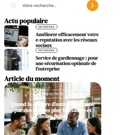
Actu populaire
ENTREPRISE
Améliorer efficacement votre
e-reputation avec les réseaux
sociaux
ENTREPRISE
Service de gardiennage : pour
une sécurisation optimale de
l’entreprise
Article du moment
ENTREPRISE
Quand la culture d’entreprise passe
par des images plus humaines et
moins figées