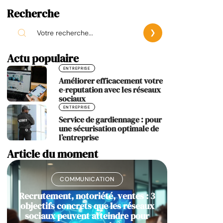
Recherche
Actu populaire
ENTREPRISE
Améliorer efficacement votre
e-reputation avec les réseaux
sociaux
ENTREPRISE
Service de gardiennage : pour
une sécurisation optimale de
l’entreprise
Article du moment
COMMUNICATION
Recrutement, notoriété, ventes : 3
objectifs concrets que les réseaux
sociaux peuvent atteindre pour