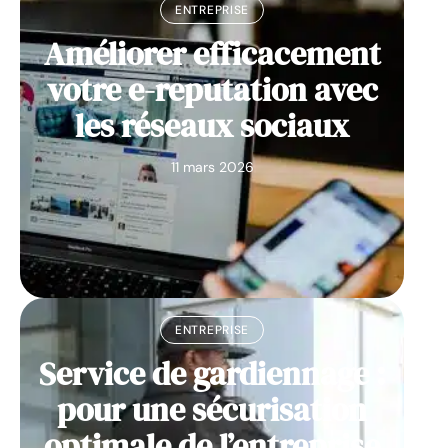
ENTREPRISE
Améliorer efficacement
votre e-reputation avec
les réseaux sociaux
11 mars 2026
ENTREPRISE
Service de gardiennage :
pour une sécurisation
optimale de l’entreprise