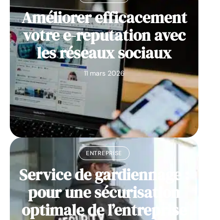
Améliorer efficacement
votre e-reputation avec
les réseaux sociaux
11 mars 2026
ENTREPRISE
Service de gardiennage :
pour une sécurisation
optimale de l’entreprise