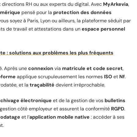
 directions RH ou aux experts du digital. Avec
MyArkevia
,
umérique
pensé pour la
protection des données
vous soyez à Paris, Lyon ou ailleurs, la plateforme séduit par
ts de travail et attestations dans un
espace personnel
 : solutions aux problèmes les plus fréquents
ité. Après une
connexion
via
matricule et code secret
,
eforme
applique scrupuleusement les normes
ISO
et
Nf
.
rodatée, et la
traçabilité
devient irréprochable.
rchivage électronique
et de la gestion de vos
bulletins
la gestion côté employeur et assurent la conformité
RGPD
.
rodatage
et l’
application mobile native
: accéder à ses
t.