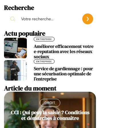
Recherche
Actu populaire
ENTREPRISE
Améliorer efficacement votre
e-reputation avec les réseaux
sociaux
ENTREPRISE
Service de gardiennage : pour
une sécurisation optimale de
l’entreprise
Article du moment
DROIT
CCI : Qui peut la saisir ? Conditions
et démarches à connaître