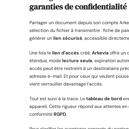
garanties de confidentialité
Partager un document depuis son compte Arkevi
sélection du fichier à transmettre : fiche de paie
générer un
lien sécurisé
, accessible directem
Une fois le
lien d’accès
créé,
Arkevia
offre un 
étendue, mode
lecture seule
, expiration auto
accès peut être restreint à un destinataire préc
adresse e-mail. Et pour ceux qui veulent pousser
vient verrouiller davantage l’accès.
Tout est suivi à la trace. Le
tableau de bord
enr
appareil. Cette rigueur répond aux attentes en
conformité
RGPD
.
Pour clarifier les avantages concrets du partage v