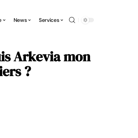
e
News
Services
is Arkevia mon
ers ?