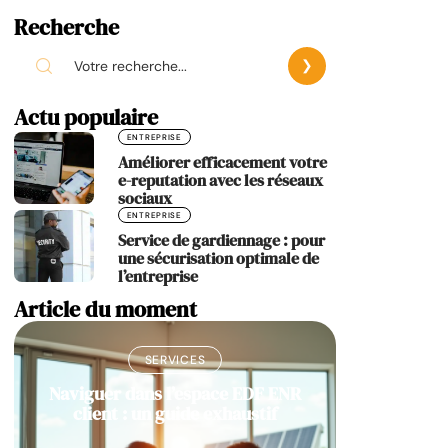
Recherche
Actu populaire
ENTREPRISE
Améliorer efficacement votre
e-reputation avec les réseaux
sociaux
ENTREPRISE
Service de gardiennage : pour
une sécurisation optimale de
l’entreprise
Article du moment
SERVICES
Naviguer dans l’espace EDF ENR
client : un guide exhaustif